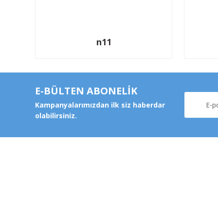
n11
E-BÜLTEN ABONELİK
Kampanyalarımızdan ilk siz haberdar
olabilirsiniz.
Kurums
Şeker Mah. 6137 Sok. No:32
Kocasinan/KAYSERİ
Hakkımz
yokyokotoyedekparca@gmail.com
Değişim v