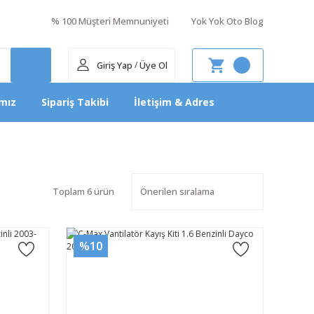
% 100 Müşteri Memnuniyeti
Yok Yok Oto Blog
Giriş Yap
Üye Ol
/
mız
Sipariş Takibi
İletişim & Adres
Toplam 6 ürün
%10