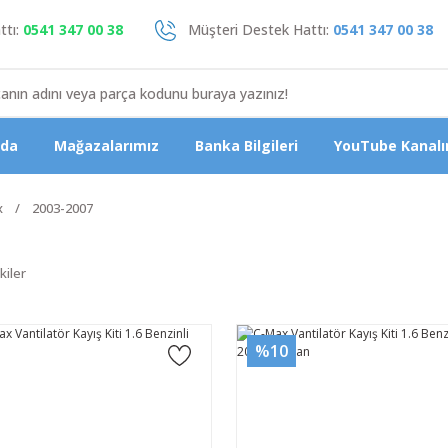
tı:
0541 347 00 38
Müşteri Destek Hattı:
0541 347 00 38
zda
Mağazalarımız
Banka Bilgileri
YouTube Kanalı
x
2003-2007
kiler
%10