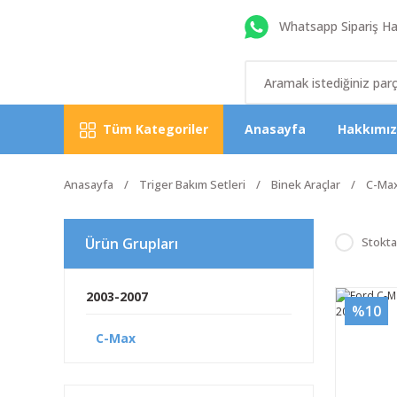
Whatsapp Sipariş Hat
Tüm Kategoriler
Anasayfa
Hakkımı
Anasayfa
Triger Bakım Setleri
Binek Araçlar
C-Ma
Ürün Grupları
Stokta
2003-2007
%10
C-Max