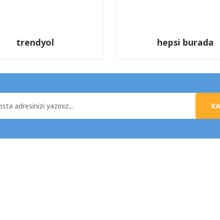
trendyol
hepsi burada
K
al
Yardım
da
Üyelik Sözleşmesi
e İade
Mesafeli Satış Sözleşmesi