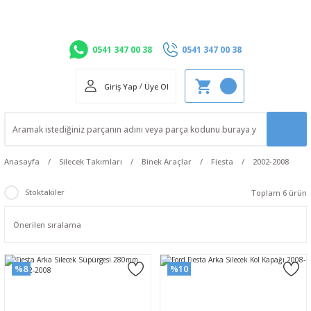
0541 347 00 38
0541 347 00 38
Giriş Yap
/
Üye Ol
Anasayfa
Silecek Takımları
Binek Araçlar
Fiesta
2002-2008
Stoktakiler
Toplam 6 ürün
%8
%10