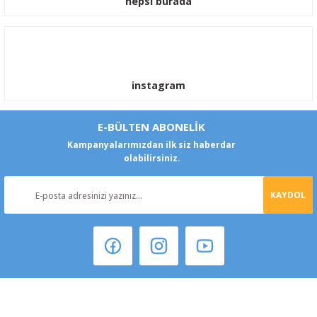
hepsi burada
instagram
E-BÜLTEN ABONELİK
Kampanyalarımızdan ilk siz haberdar
olabilirsiniz.
KAYDOL
Şeker Mah. 6137 Sok. No:32 Kocasinan/KAYSERİ