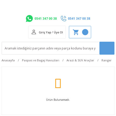
0541 347 00 38
0541 347 00 38
Giriş Yap
/
Üye Ol
Anasayfa
Paspas ve Bagaj Havuzları
Arazi & SUV Araçlar
Ranger
Ürün Bulunamadı.