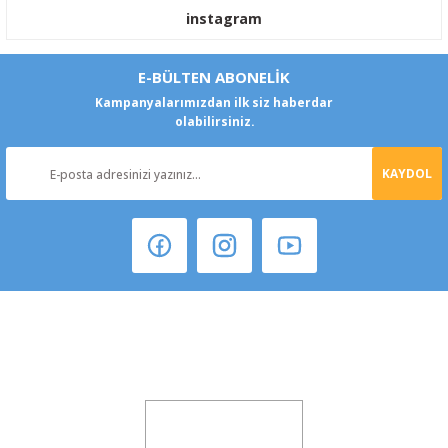
instagram
E-BÜLTEN ABONELİK
Kampanyalarımızdan ilk siz haberdar
olabilirsiniz.
KAYDOL
Şeker Mah. 6137 Sok. No:32 Kocasinan/KAYSERİ
yokyokotoyedekparca@gmail.com
0541 347 00 38