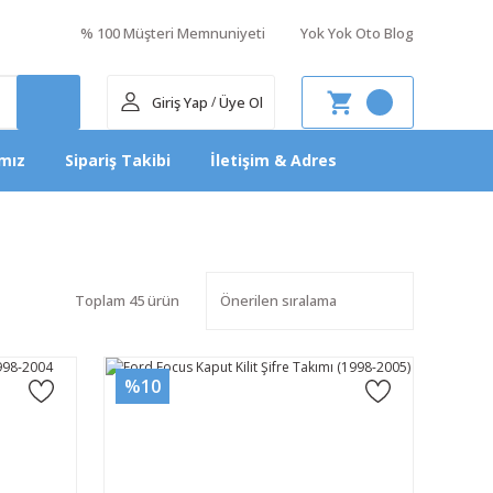
% 100 Müşteri Memnuniyeti
Yok Yok Oto Blog
Giriş Yap
Üye Ol
/
mız
Sipariş Takibi
İletişim & Adres
Toplam 45 ürün
%10