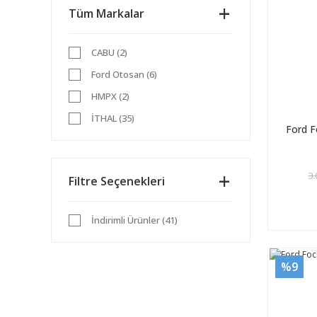
Tüm Markalar
CABU (2)
Ford Otosan (6)
HMPX (2)
İTHAL (35)
Ford F
3.
Filtre Seçenekleri
İndirimli Ürünler (41)
%9