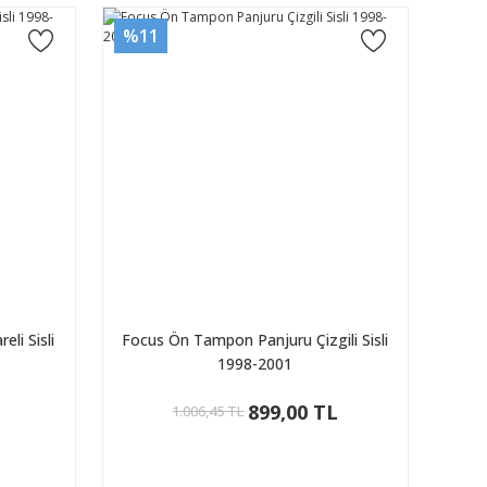
%11
li Sisli
Focus Ön Tampon Panjuru Çizgili Sisli
1998-2001
L
899,00 TL
1.006,45 TL