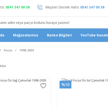
tı:
0541 347 00 38
Müşteri Destek Hattı:
0541 347 00 38
zda
Mağazalarımız
Banka Bilgileri
YouTube Kanalı
Focus
1998-2005
kiler
%10