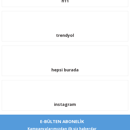
n11
trendyol
hepsi burada
instagram
E-BÜLTEN ABONELİK
Kampanyalarımızdan ilk siz haberdar