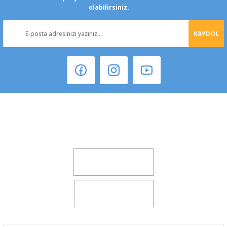
olabilirsiniz.
KAYDOL
Şeker Mah. 6137 Sok. No:32 Kocasinan/KAYSERİ
yokyokotoyedekparca@gmail.com
0541 347 00 38
0541 347 00 38