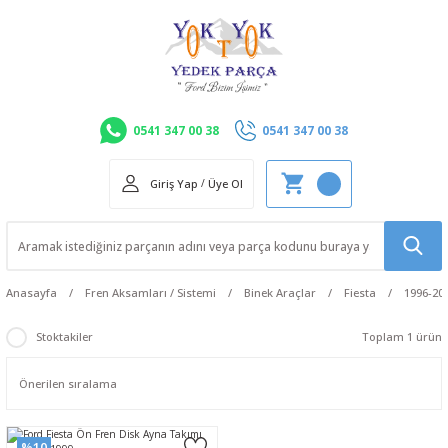
0541 347 00 38
0541 347 00 38
Giriş Yap
/
Üye Ol
Anasayfa
Fren Aksamları / Sistemi
Binek Araçlar
Fiesta
1996-20
Stoktakiler
Toplam 1 ürün
%10