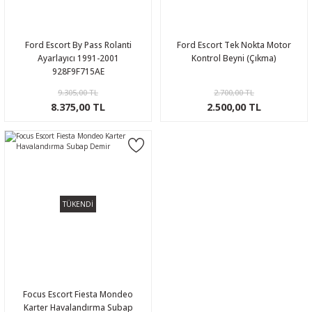
Ford Escort By Pass Rolanti
Ford Escort Tek Nokta Motor
Ayarlayıcı 1991-2001
Kontrol Beyni (Çıkma)
928F9F715AE
9.305,00 TL
2.700,00 TL
8.375,00 TL
2.500,00 TL
TÜKENDİ
Focus Escort Fiesta Mondeo
Karter Havalandırma Subap