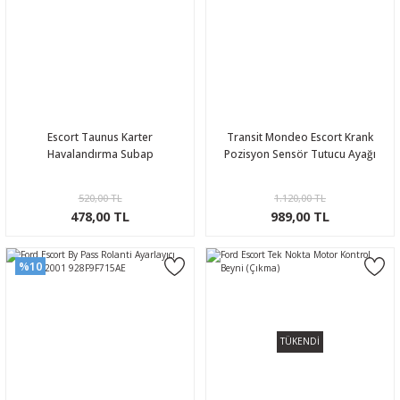
Escort Taunus Karter
Transit Mondeo Escort Krank
Havalandırma Subap
Pozisyon Sensör Tutucu Ayağı
520,00 TL
1.120,00 TL
478,00 TL
989,00 TL
%10
TÜKENDİ