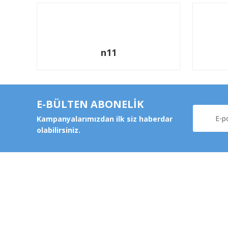
n11
E-BÜLTEN ABONELİK
Kampanyalarımızdan ilk siz haberdar
olabilirsiniz.
Kurums
Şeker Mah. 6137 Sok. No:32
Kocasinan/KAYSERİ
Hakkımz
yokyokotoyedekparca@gmail.com