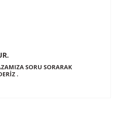
8
UR.
ĞAZAMIZA SORU SORARAK
ERİZ .