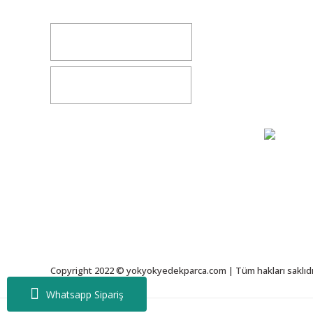
Değişim v
İletişim
0541 347 00 38
Bize Ulaşı
0541 347 00 38
Gizlilik S
Copyright 2022 © yokyokyedekparca.com | Tüm hakları saklıdı
Whatsapp Sipariş