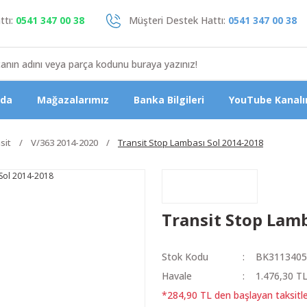
tı:
0541 347 00 38
Müşteri Destek Hattı:
0541 347 00 38
zda
Mağazalarımız
Banka Bilgileri
YouTube Kanalı
sit
V/363 2014-2020
Transit Stop Lambası Sol 2014-2018
Transit Stop Lamb
Stok Kodu
BK311340
Havale
1.476,30 TL
*284,90 TL den başlayan taksitle