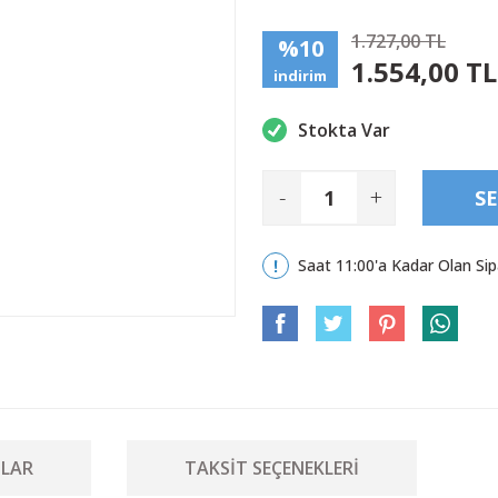
1.727,00 TL
%10
1.554,00 TL
indirim
Stokta Var
-
+
SE
Saat 11:00'a Kadar Olan Sip
LAR
TAKSIT SEÇENEKLERI