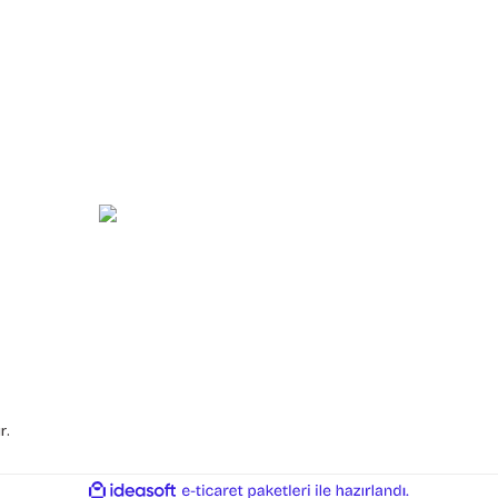
e İade
Mesafeli Satış Sözleşmesi
Gizlilik ve Güvenlik
n
Sipariş ve Teslimat
özleşmesi
Ödeme Seçenekleri
r.
ile
ideasoft
e-