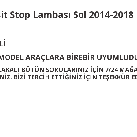
sit Stop Lambası Sol 2014-201
G
Lİ
018 MODEL ARAÇLARA BİREBİR UYUMLUD
ALAKALI BÜTÜN SORULARINIZ İÇİN 7/24 MA
İZ. BİZİ TERCİH ETTİĞİNİZ İÇİN TEŞEKKÜR ED
Bu ürüne ilk yorumu siz yapın!
Yorum Yaz