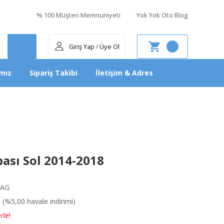
% 100 Müşteri Memnuniyeti
Yok Yok Oto Blog
Giriş Yap
Üye Ol
/
mız
Sipariş Takibi
İletişim & Adres
ası Sol 2014-2018
5AG
 (%5,00 havale indirimi)
rle!