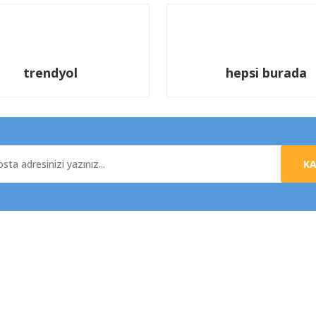
trendyol
hepsi burada
K
al
Yardım
da
Üyelik Sözleşmesi