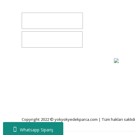
Değişim v
İletişim
0541 347 00 38
Bize Ulaşı
0541 347 00 38
Gizlilik S
Copyright 2022 © yokyokyedekparca.com | Tüm hakları saklıdı
Whatsapp Sipariş