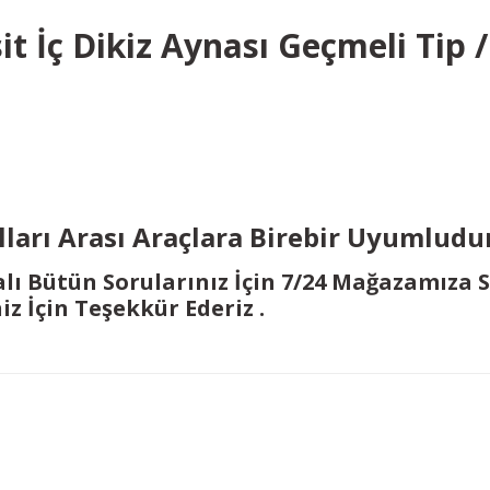
t İç Dikiz Aynası Geçmeli Tip /
a
lları Arası Araçlara Birebir Uyumludu
alı Bütün Sorularınız İçin 7/24 Mağazamıza 
niz İçin Teşekkür Ederiz .
Bu ürüne ilk yorumu siz yapın!
Yorum Yaz