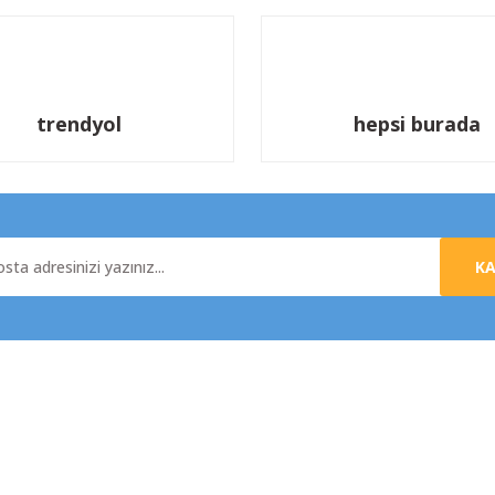
trendyol
hepsi burada
K
al
Yardım
da
Üyelik Sözleşmesi