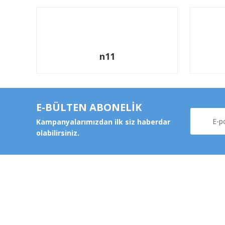
n11
E-BÜLTEN ABONELİK
Kampanyalarımızdan ilk siz haberdar
olabilirsiniz.
Kurums
Şeker Mah. 6137 Sok. No:32
Kocasinan/KAYSERİ
Hakkımz
yokyokotoyedekparca@gmail.com