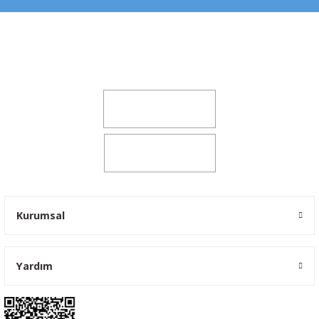
Şeker Mah. 6137 Sok. No:32 Kocasinan/KAYSERİ
yokyokotoyedekparca@gmail.com
0541 347 00 38
0541 347 00 38
Kurumsal
Yardım