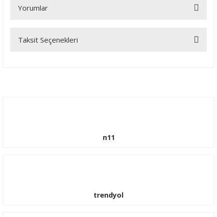
Yorumlar
Taksit Seçenekleri
Bu ürüne ilk yorumu siz yapın!
Yorum Yaz
n11
trendyol