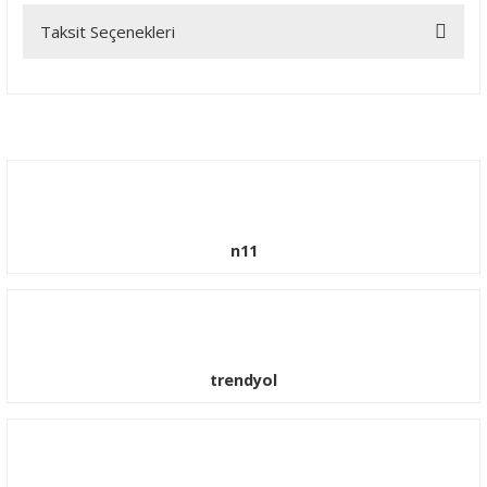
Taksit Seçenekleri
Bu ürüne ilk yorumu siz yapın!
Yorum Yaz
n11
trendyol