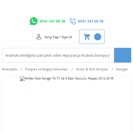
0541 347 00 38
0541 347 00 38
Giriş Yap
/
Üye Ol
Anasayfa
Paspas ve Bagaj Havuzları
Arazi & SUV Araçlar
Ranger