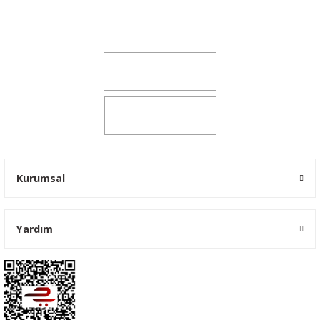
Şeker Mah. 6137 Sok. No:32 Kocasinan/KAYSERİ
yokyokotoyedekparca@gmail.com
0541 347 00 38
0541 347 00 38
Kurumsal
Yardım