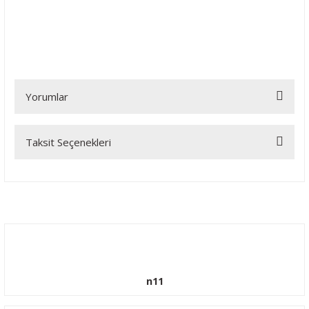
Yorumlar
Taksit Seçenekleri
Bu ürüne ilk yorumu siz yapın!
Yorum Yaz
n11