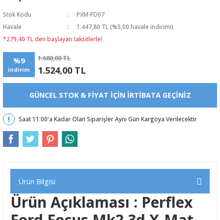
Stok Kodu
PXM-FD07
Havale
1.447,80 TL (%5,00 havale indirimi)
*279,40 TL den başlayan taksitlerle!
1.680,00 TL
%9
1.524,00 TL
indirim
GÜNCEL STOK & FIYAT IÇIN IRTIBATA GEÇINIZ
Saat 11:00'a Kadar Olan Siparişler Aynı Gün Kargoya Verilecektir
Ürün Bilgisi
Ürün Açıklaması : Perflex
Ford Focus Mk2 3d X-Mat