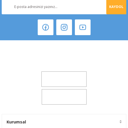
KAYDOL
Şeker Mah. 6137 Sok. No:32 Kocasinan/KAYSERİ
yokyokotoyedekparca@gmail.com
0541 347 00 38
0541 347 00 38
Kurumsal