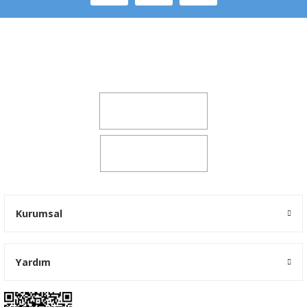
Şeker Mah. 6137 Sok. No:32 Kocasinan/KAYSERİ
yokyokotoyedekparca@gmail.com
0541 347 00 38
0541 347 00 38
Kurumsal
Yardım