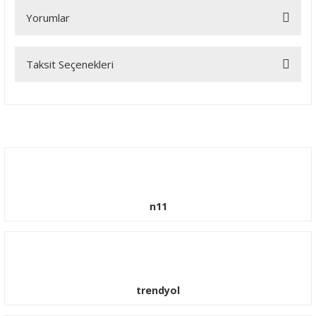
Yorumlar
Taksit Seçenekleri
Bu ürüne ilk yorumu siz yapın!
Yorum Yaz
n11
trendyol