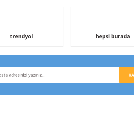
trendyol
hepsi burada
K
al
Yardım
da
Üyelik Sözleşmesi