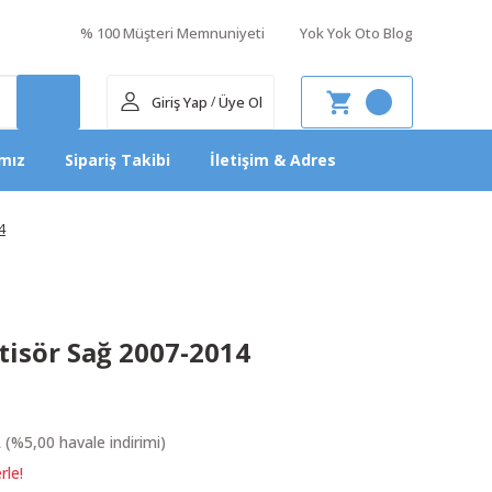
% 100 Müşteri Memnuniyeti
Yok Yok Oto Blog
Giriş Yap
Üye Ol
/
mız
Sipariş Takibi
İletişim & Adres
4
isör Sağ 2007-2014
 (%5,00 havale indirimi)
rle!