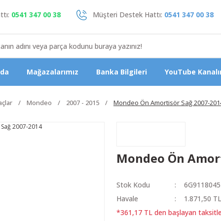
tı:
0541 347 00 38
Müşteri Destek Hattı:
0541 347 00 38
zda
Mağazalarımız
Banka Bilgileri
YouTube Kanalı
açlar
Mondeo
2007 - 2015
Mondeo Ön Amortisör Sağ 2007-201
Mondeo Ön Amort
Stok Kodu
6G9118045
Havale
1.871,50 TL
*361,17 TL den başlayan taksitle