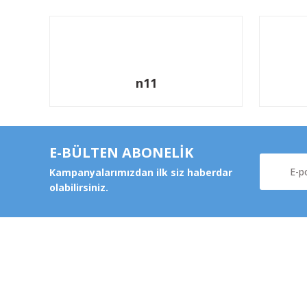
n11
E-BÜLTEN ABONELİK
Kampanyalarımızdan ilk siz haberdar
olabilirsiniz.
Kurums
Şeker Mah. 6137 Sok. No:32
Kocasinan/KAYSERİ
Hakkımz