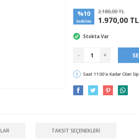
2.180,00 TL
%10
1.970,00 TL
indirim
Stokta Var
-
+
SE
Saat 11:00'a Kadar Olan Sip
LAR
TAKSIT SEÇENEKLERI