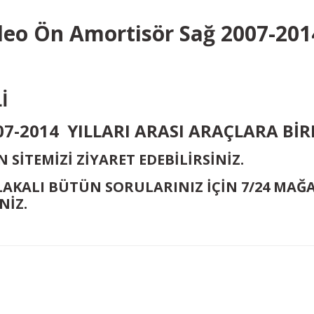
deo Ön Amortisör Sağ 2007-20
Lİ
007-2014 YILLARI ARASI ARAÇLARA B
 SİTEMİZİ ZİYARET EDEBİLİRSİNİZ.
ALAKALI BÜTÜN SORULARINIZ İÇİN 7/24 MA
NİZ.
Bu ürüne ilk yorumu siz yapın!
Yorum Yaz