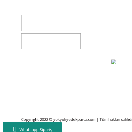
yokyokotoyedekparca@gmail.com
Değişim v
İletişim
0541 347 00 38
Bize Ulaşı
0541 347 00 38
Gizlilik S
Copyright 2022 © yokyokyedekparca.com | Tüm hakları saklıdı
Whatsapp Sipariş