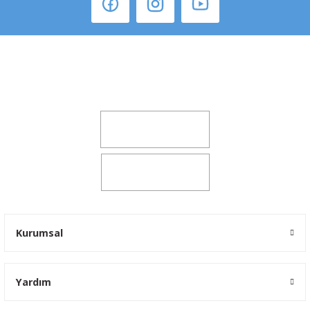
Şeker Mah. 6137 Sok. No:32 Kocasinan/KAYSERİ
yokyokotoyedekparca@gmail.com
0541 347 00 38
0541 347 00 38
Kurumsal
Yardım