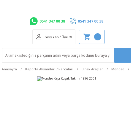
0541 347 00 38
0541 347 00 38
Giriş Yap
/
Üye Ol
Anasayfa
Kaporta Aksamları / Parçaları
Binek Araçlar
Mondeo