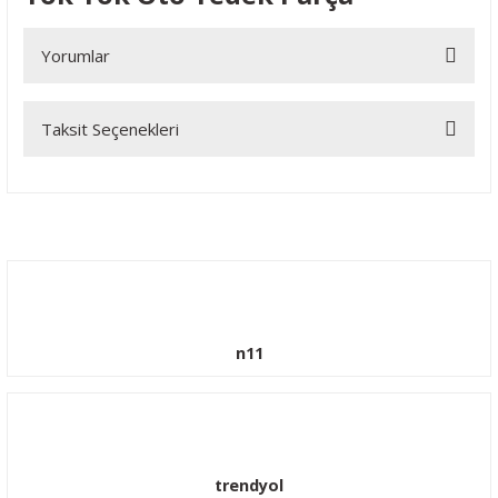
Yorumlar
Taksit Seçenekleri
Bu ürüne ilk yorumu siz yapın!
Yorum Yaz
n11
trendyol