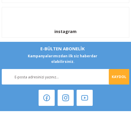
instagram
E-BÜLTEN ABONELİK
Kampanyalarımızdan ilk siz haberdar
olabilirsiniz.
KAYDOL
Şeker Mah. 6137 Sok. No:32 Kocasinan/KAYSERİ