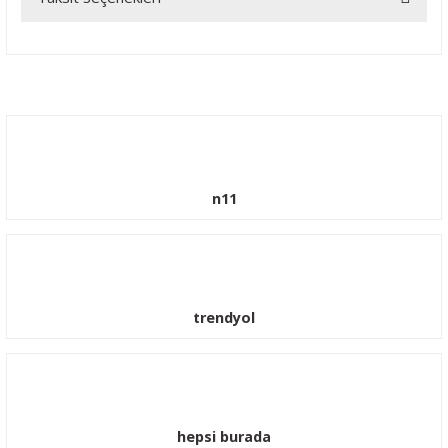
Yorum Yaz
n11
trendyol
hepsi burada