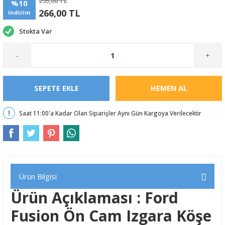
295,00 TL
%10
266,00 TL
indirim
Stokta Var
-
+
SEPETE EKLE
HEMEN AL
Saat 11:00'a Kadar Olan Siparişler Aynı Gün Kargoya Verilecektir
Ürün Bilgisi
Ürün Açıklaması : Ford
Fusion Ön Cam Izgara Köşe