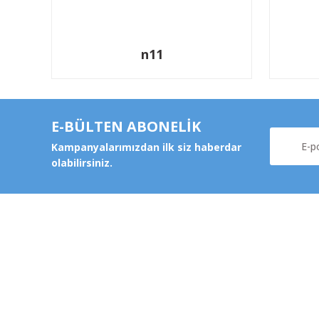
n11
E-BÜLTEN ABONELİK
Kampanyalarımızdan ilk siz haberdar
olabilirsiniz.
Kurums
Şeker Mah. 6137 Sok. No:32
Kocasinan/KAYSERİ
Hakkımz
yokyokotoyedekparca@gmail.com
Değişim v