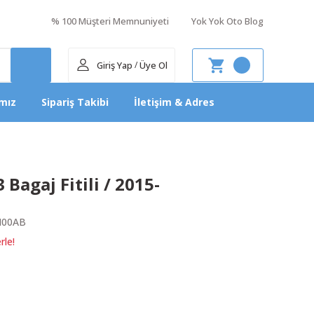
% 100 Müşteri Memnuniyeti
Yok Yok Oto Blog
Giriş Yap
Üye Ol
/
mız
Sipariş Takibi
İletişim & Adres
 Bagaj Fitili / 2015-
N00AB
rle!