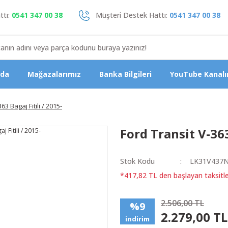
tı:
0541 347 00 38
Müşteri Destek Hattı:
0541 347 00 38
zda
Mağazalarımız
Banka Bilgileri
YouTube Kanalı
63 Bagaj Fitili / 2015-
Ford Transit V-363
Stok Kodu
LK31V437
*417,82 TL den başlayan taksitle
2.506,00 TL
%9
2.279,00 TL
indirim