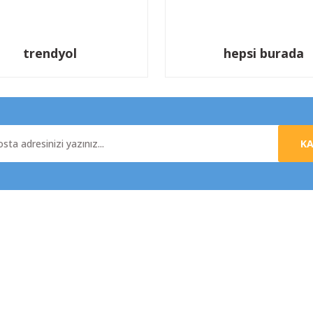
trendyol
hepsi burada
K
al
Yardım
da
Üyelik Sözleşmesi
e İade
Mesafeli Satış Sözleşmesi