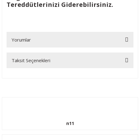
Tereddütlerinizi Giderebilirsiniz.
Yorumlar
Taksit Seçenekleri
Bu ürüne ilk yorumu siz yapın!
Yorum Yaz
n11