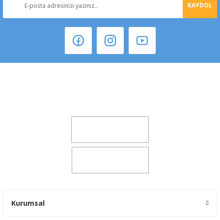
KAYDOL
Şeker Mah. 6137 Sok. No:32 Kocasinan/KAYSERİ
yokyokotoyedekparca@gmail.com
0541 347 00 38
0541 347 00 38
Kurumsal