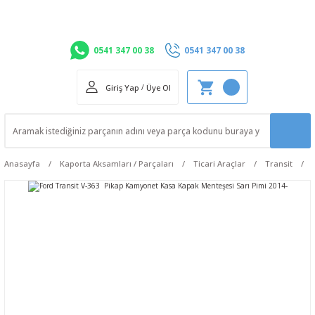
0541 347 00 38
0541 347 00 38
Giriş Yap
/
Üye Ol
Anasayfa
Kaporta Aksamları / Parçaları
Ticari Araçlar
Transit