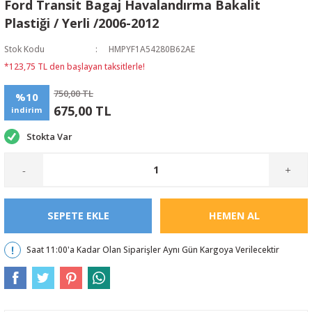
Ford Transit Bagaj Havalandırma Bakalit
Plastiği / Yerli /2006-2012
Stok Kodu
HMPYF1A54280B62AE
*123,75 TL den başlayan taksitlerle!
750,00 TL
%10
675,00 TL
indirim
Stokta Var
-
+
SEPETE EKLE
HEMEN AL
Saat 11:00'a Kadar Olan Siparişler Aynı Gün Kargoya Verilecektir