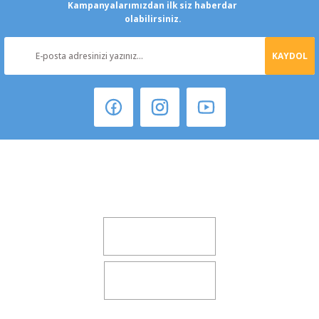
Kampanyalarımızdan ilk siz haberdar
olabilirsiniz.
KAYDOL
Şeker Mah. 6137 Sok. No:32 Kocasinan/KAYSERİ
yokyokotoyedekparca@gmail.com
0541 347 00 38
0541 347 00 38