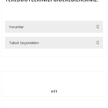
Yorumlar
Taksit Seçenekleri
Bu ürüne ilk yorumu siz yapın!
Yorum Yaz
n11