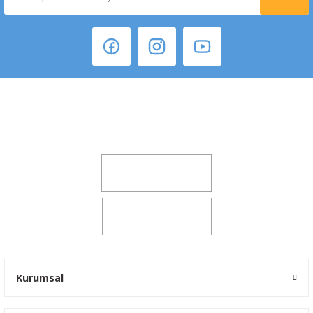
Şeker Mah. 6137 Sok. No:32 Kocasinan/KAYSERİ
yokyokotoyedekparca@gmail.com
0541 347 00 38
0541 347 00 38
Kurumsal