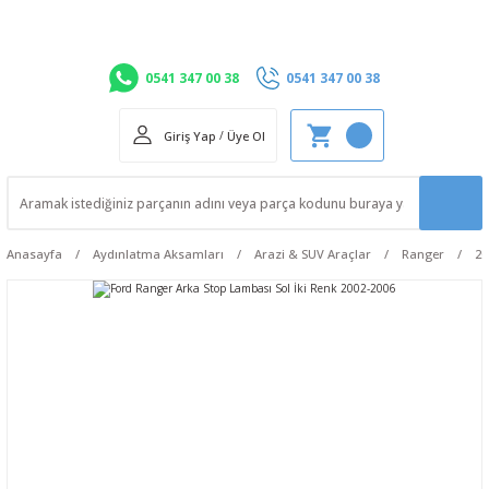
0541 347 00 38
0541 347 00 38
Giriş Yap
/
Üye Ol
Anasayfa
Aydınlatma Aksamları
Arazi & SUV Araçlar
Ranger
20