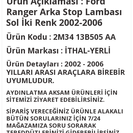
Ürün Açıklaması : Ford
Ranger Arka Stop Lambası
Sol İki Renk 2002-2006
Ürün Kodu : 2M34 13B505 AA
Ürün Markası : İTHAL-YERLİ
Ürün Detayları : 2002 - 2006
YILLARI ARASI ARAÇLARA BİREBİR
UYUMLUDUR.
AYDINLATMA AKSAM ÜRÜNLERİ İÇİN
SİTEMİZİ ZİYARET EDEBİLİRSİNİZ.
SİPARİŞ VERECEĞİNİZ ÜRÜNLE ALAKALI
BÜTÜN SORULARINIZ İÇİN 7/24
MAĞAZAMIZA SORU SORARAK
TEREDDÜTLERİNİZİ GİDEREBİLİRSİNİZ.