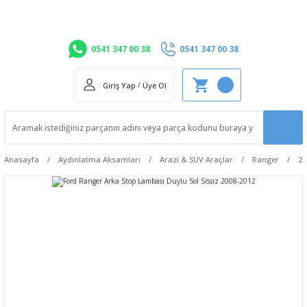
0541 347 00 38
0541 347 00 38
Giriş Yap
/
Üye Ol
Anasayfa
Aydınlatma Aksamları
Arazi & SUV Araçlar
Ranger
20