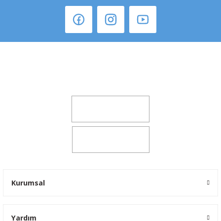
Şeker Mah. 6137 Sok. No:32 Kocasinan/KAYSERİ
yokyokotoyedekparca@gmail.com
0541 347 00 38
0541 347 00 38
Kurumsal
Yardım