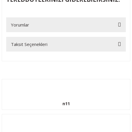
Yorumlar
Taksit Seçenekleri
Bu ürüne ilk yorumu siz yapın!
Yorum Yaz
n11