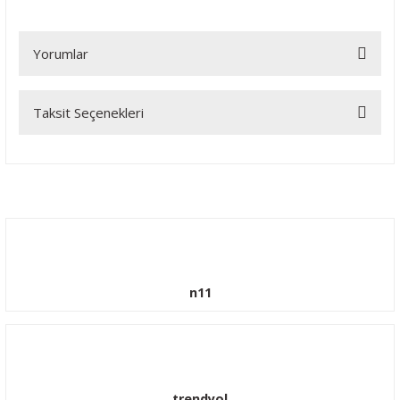
Yorumlar
Taksit Seçenekleri
Bu ürüne ilk yorumu siz yapın!
Yorum Yaz
n11
trendyol