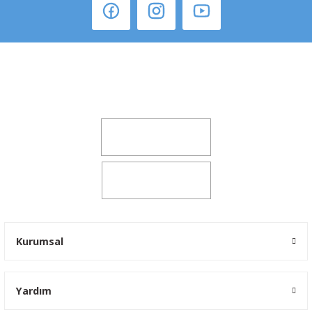
Şeker Mah. 6137 Sok. No:32 Kocasinan/KAYSERİ
yokyokotoyedekparca@gmail.com
0541 347 00 38
0541 347 00 38
Kurumsal
Yardım