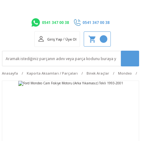
0541 347 00 38
0541 347 00 38
Giriş Yap
/
Üye Ol
Anasayfa
Kaporta Aksamları / Parçaları
Binek Araçlar
Mondeo