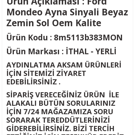
Ürün Açıklaması : Ford
Mondeo Ayna Sinyali Beyaz
Zemin Sol Oem Kalite
Ürün Kodu : 8m5113b383MON
Ürün Markası : İTHAL - YERLİ
AYDINLATMA AKSAM ÜRÜNLERİ
İÇİN SİTEMİZİ ZİYARET
EDEBİLİRSİNİZ .
SİPARİŞ VERECEĞİNİZ ÜRÜN İLE
ALAKALI BÜTÜN SORULARINIZ
İÇİN 7/24 MAĞAZAMIZA SORU
SORARAK TEREDDÜTLERİNİZİ
GİDEREBİLİRSİNİZ. BİZİ TERCİH