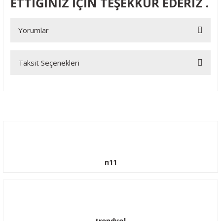
ETTİĞİNİZ İÇİN TEŞEKKÜR EDERİZ .
Yorumlar
Taksit Seçenekleri
Bu ürüne ilk yorumu siz yapın!
Yorum Yaz
n11
trendyol