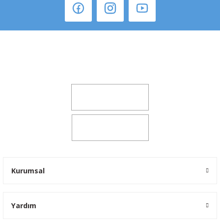
Şeker Mah. 6137 Sok. No:32 Kocasinan/KAYSERİ
yokyokotoyedekparca@gmail.com
0541 347 00 38
0541 347 00 38
Kurumsal
Yardım