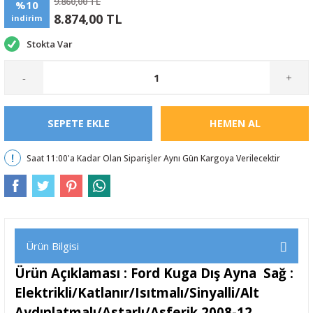
9.860,00 TL
%10
8.874,00 TL
indirim
Stokta Var
-
+
SEPETE EKLE
HEMEN AL
Saat 11:00'a Kadar Olan Siparişler Aynı Gün Kargoya Verilecektir
Ürün Bilgisi
Ürün Açıklaması : Ford Kuga Dış Ayna Sağ :
Elektrikli/Katlanır/Isıtmalı/Sinyalli/Alt
Aydınlatmalı/Astarlı/Asferik 2008-12