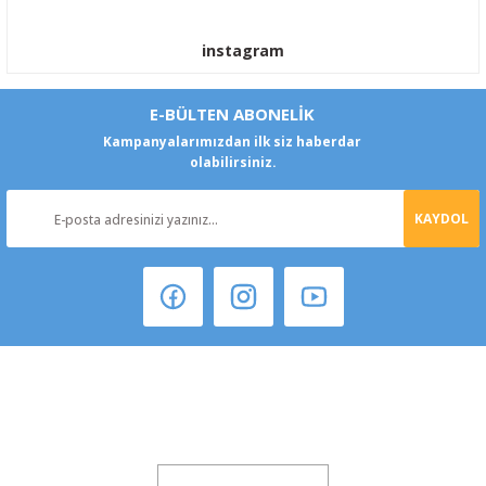
instagram
E-BÜLTEN ABONELİK
Kampanyalarımızdan ilk siz haberdar
olabilirsiniz.
KAYDOL
Şeker Mah. 6137 Sok. No:32 Kocasinan/KAYSERİ
yokyokotoyedekparca@gmail.com