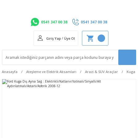
0541 347 00 38
0541 347 00 38
Giriş Yap
/
Üye Ol
Anasayfa
Ateşleme ve Elektrik Aksamları
Arazi & SUV Araçlar
Kuga