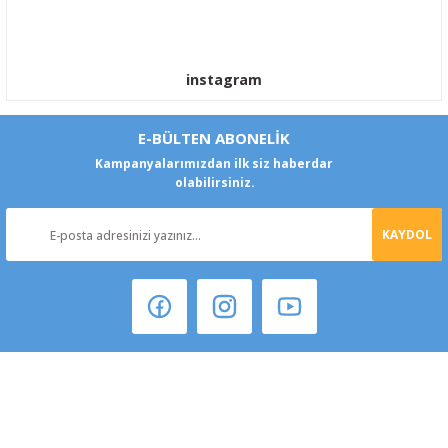
instagram
E-BÜLTEN ABONELİK
Kampanyalarımızdan ilk siz haberdar
olabilirsiniz.
KAYDOL
Şeker Mah. 6137 Sok. No:32 Kocasinan/KAYSERİ
yokyokotoyedekparca@gmail.com