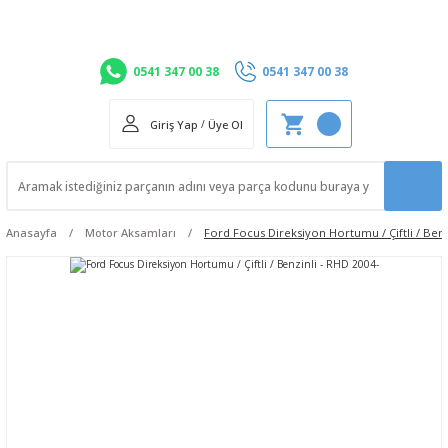
0541 347 00 38
0541 347 00 38
Giriş Yap
/
Üye Ol
Anasayfa
Motor Aksamları
Ford Focus Direksiyon Hortumu / Çiftli / Benz