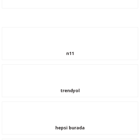
Yorum Yaz
n11
trendyol
hepsi burada