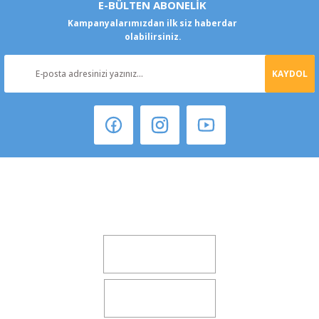
E-BÜLTEN ABONELİK
Kampanyalarımızdan ilk siz haberdar
olabilirsiniz.
KAYDOL
Şeker Mah. 6137 Sok. No:32 Kocasinan/KAYSERİ
yokyokotoyedekparca@gmail.com
0541 347 00 38
0541 347 00 38