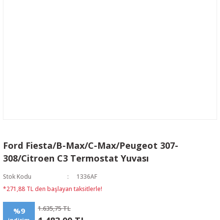
Ford Fiesta/B-Max/C-Max/Peugeot 307-
308/Citroen C3 Termostat Yuvası
Stok Kodu
1336AF
*271,88 TL den başlayan taksitlerle!
1.635,75 TL
%9
indirim