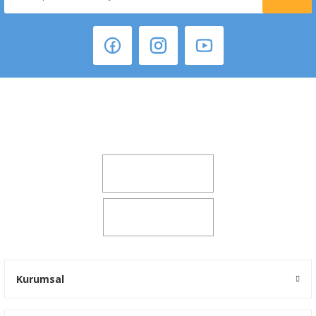
Şeker Mah. 6137 Sok. No:32 Kocasinan/KAYSERİ
yokyokotoyedekparca@gmail.com
0541 347 00 38
0541 347 00 38
Kurumsal