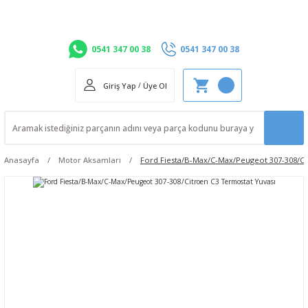
0541 347 00 38
0541 347 00 38
Giriş Yap
/
Üye Ol
Anasayfa
Motor Aksamları
Ford Fiesta/B-Max/C-Max/Peugeot 307-308/Ci