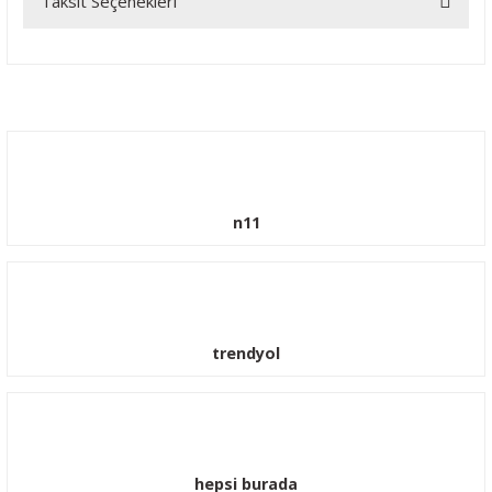
Taksit Seçenekleri
Bu ürüne ilk yorumu siz yapın!
Yorum Yaz
n11
trendyol
hepsi burada