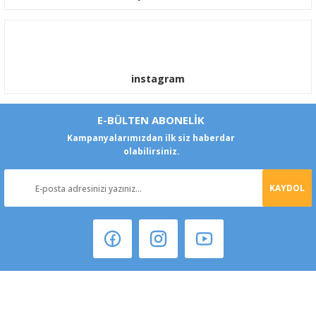
instagram
E-BÜLTEN ABONELİK
Kampanyalarımızdan ilk siz haberdar
olabilirsiniz.
KAYDOL
Şeker Mah. 6137 Sok. No:32 Kocasinan/KAYSERİ