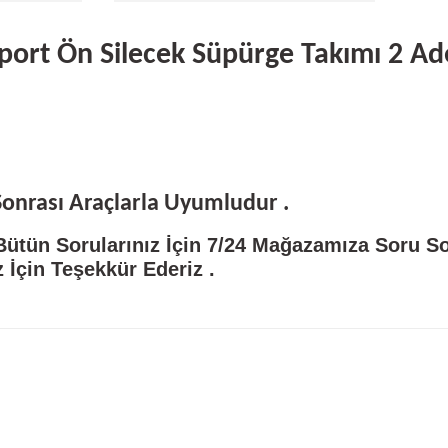
port Ön Silecek Süpürge Takımı 2 Ad
Sonrası Araçlarla Uyumludur .
 Bütün Sorularınız İçin 7/24 Mağazamıza Soru So
iz İçin Teşekkür Ederiz .
Bu ürüne ilk yorumu siz yapın!
Yorum Yaz