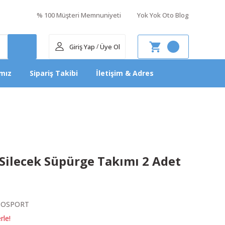
% 100 Müşteri Memnuniyeti
Yok Yok Oto Blog
Giriş Yap
Üye Ol
/
mız
Sipariş Takibi
İletişim & Adres
Silecek Süpürge Takımı 2 Adet
COSPORT
rle!