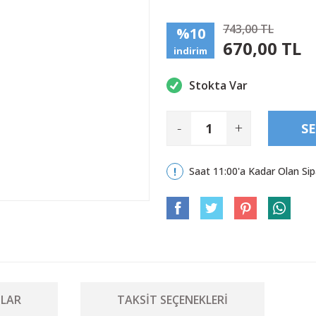
743,00 TL
%10
670,00 TL
indirim
Stokta Var
-
+
SE
Saat 11:00'a Kadar Olan Sip
LAR
TAKSIT SEÇENEKLERI