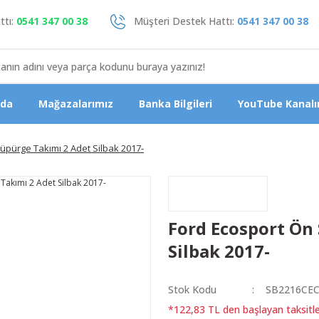
tı:
0541 347 00 38
Müşteri Destek Hattı:
0541 347 00 38
zda
Mağazalarımız
Banka Bilgileri
YouTube Kanalı
üpürge Takımı 2 Adet Silbak 2017-
Ford Ecosport Ön 
Silbak 2017-
Stok Kodu
SB2216CE
*122,83 TL den başlayan taksitle