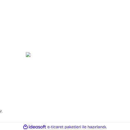
e İade
Mesafeli Satış Sözleşmesi
Gizlilik ve Güvenlik
n
Sipariş ve Teslimat
özleşmesi
Ödeme Seçenekleri
r.
ile
ideasoft
e-