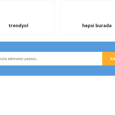
trendyol
hepsi burada
K
al
Yardım
da
Üyelik Sözleşmesi