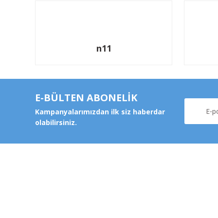
n11
E-BÜLTEN ABONELİK
Kampanyalarımızdan ilk siz haberdar
olabilirsiniz.
Kurums
Şeker Mah. 6137 Sok. No:32
Kocasinan/KAYSERİ
Hakkımz
yokyokotoyedekparca@gmail.com