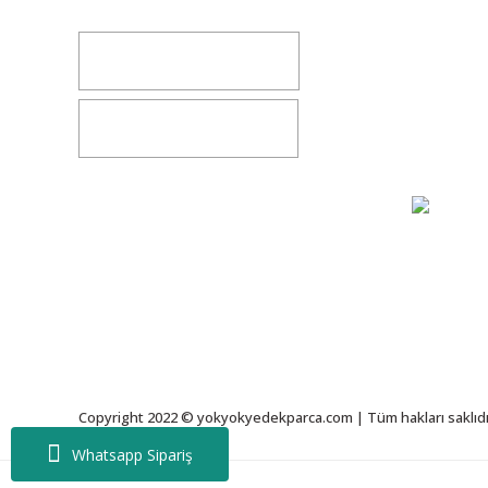
Değişim v
İletişim
0541 347 00 38
Bize Ulaşı
0541 347 00 38
Gizlilik S
Copyright 2022 © yokyokyedekparca.com | Tüm hakları saklıdı
Whatsapp Sipariş