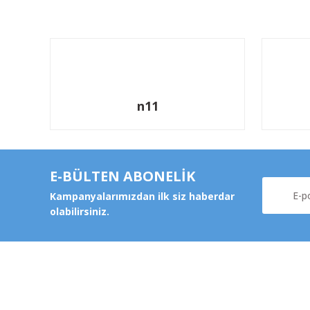
n11
E-BÜLTEN ABONELİK
Kampanyalarımızdan ilk siz haberdar
olabilirsiniz.
Kurums
Şeker Mah. 6137 Sok. No:32