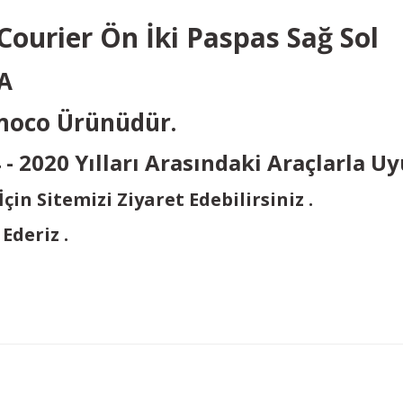
 Courier Ön İki Paspas Sağ So
BA
omoco Ürünüdür.
 - 2020 Yılları Arasındaki Araçlarla U
in Sitemizi Ziyaret Edebilirsiniz .
Ederiz .
Bu ürüne ilk yorumu siz yapın!