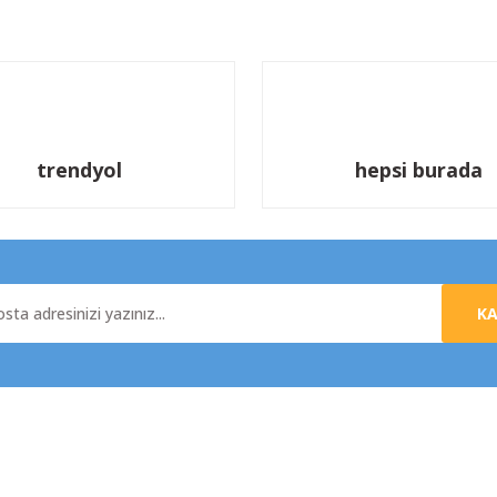
Yorum Yaz
trendyol
hepsi burada
K
al
Yardım