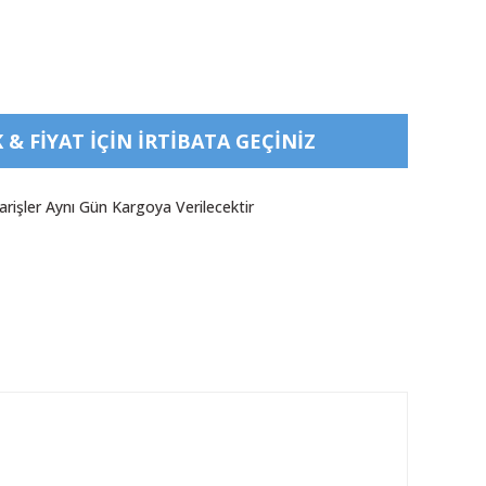
& FIYAT IÇIN IRTIBATA GEÇINIZ
arişler Aynı Gün Kargoya Verilecektir