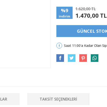
1.620,00 TL
%9
1.470,00 TL
indirim
GÜNCEL STOK 
Saat 11:00'a Kadar Olan Sip
LAR
TAKSIT SEÇENEKLERI