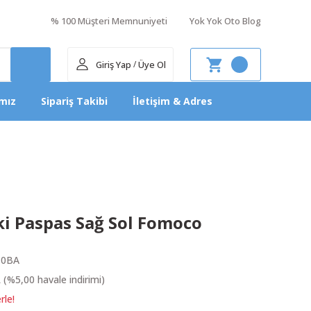
% 100 Müşteri Memnuniyeti
Yok Yok Oto Blog
Giriş Yap
Üye Ol
/
mız
Sipariş Takibi
İletişim & Adres
ki Paspas Sağ Sol Fomoco
10BA
 (%5,00 havale indirimi)
rle!