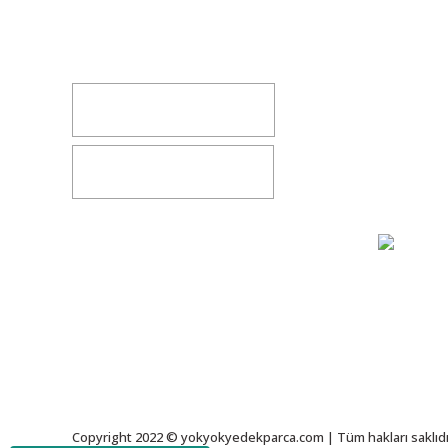
Kocasinan/KAYSERİ
Hakkımz
yokyokotoyedekparca@gmail.com
Değişim v
İletişim
0541 347 00 38
Bize Ulaşı
0541 347 00 38
Gizlilik S
Copyright 2022 © yokyokyedekparca.com | Tüm hakları saklıdı