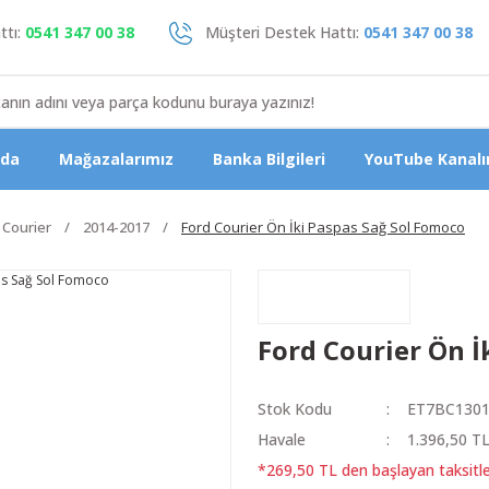
tı:
0541 347 00 38
Müşteri Destek Hattı:
0541 347 00 38
zda
Mağazalarımız
Banka Bilgileri
YouTube Kanalı
Courier
2014-2017
Ford Courier Ön İki Paspas Sağ Sol Fomoco
Ford Courier Ön İ
Stok Kodu
ET7BC130
Havale
1.396,50 TL
*269,50 TL den başlayan taksitle