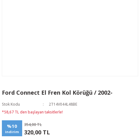
Ford Connect El Fren Kol Körüğü / 2002-
Stok Kodu
2T14V044L48BE
*58,67 TL den başlayan taksitlerle!
354,00 TL
%10
320,00 TL
indirim