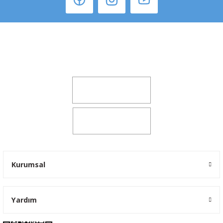
Şeker Mah. 6137 Sok. No:32 Kocasinan/KAYSERİ
yokyokotoyedekparca@gmail.com
0541 347 00 38
0541 347 00 38
Kurumsal
Yardım