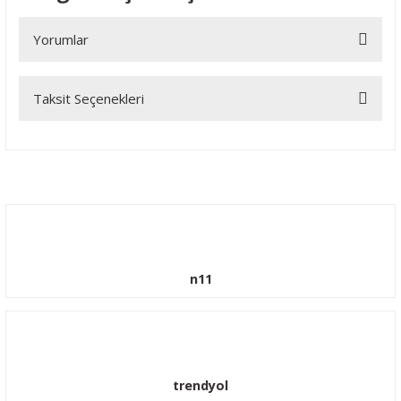
Yorumlar
Taksit Seçenekleri
Bu ürüne ilk yorumu siz yapın!
Yorum Yaz
n11
trendyol