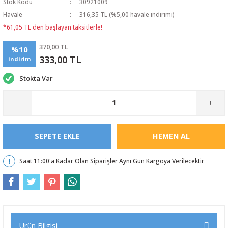
Stok Kodu
30921009
Havale
316,35 TL (%5,00 havale indirimi)
*61,05 TL den başlayan taksitlerle!
370,00 TL
%10
333,00 TL
indirim
Stokta Var
-
+
SEPETE EKLE
HEMEN AL
Saat 11:00'a Kadar Olan Siparişler Aynı Gün Kargoya Verilecektir
Ürün Bilgisi