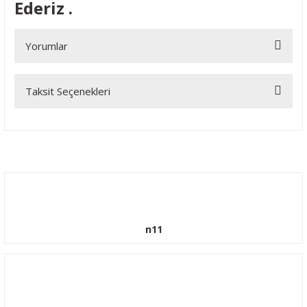
Ederiz .
Yorumlar
Taksit Seçenekleri
Bu ürüne ilk yorumu siz yapın!
Yorum Yaz
n11