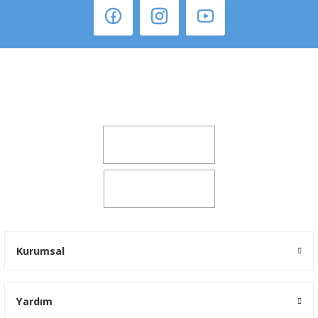
Şeker Mah. 6137 Sok. No:32 Kocasinan/KAYSERİ
yokyokotoyedekparca@gmail.com
0541 347 00 38
0541 347 00 38
Kurumsal
Yardım