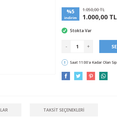
1.050,00 TL
%5
1.000,00 TL
indirim
Stokta Var
-
+
SE
Saat 11:00'a Kadar Olan Sip
LAR
TAKSIT SEÇENEKLERI