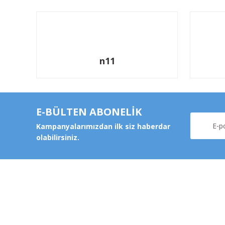
n11
E-BÜLTEN ABONELİK
Kampanyalarımızdan ilk siz haberdar
olabilirsiniz.
Kurums
Şeker Mah. 6137 Sok. No:32
Kocasinan/KAYSERİ
Hakkımz