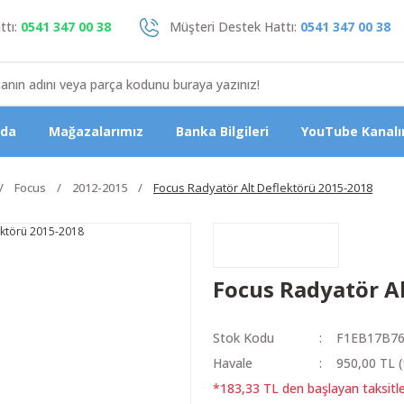
tı:
0541 347 00 38
Müşteri Destek Hattı:
0541 347 00 38
zda
Mağazalarımız
Banka Bilgileri
YouTube Kanalı
Focus
2012-2015
Focus Radyatör Alt Deflektörü 2015-2018
Focus Radyatör A
Stok Kodu
F1EB17B7
Havale
950,00 TL (
*183,33 TL den başlayan taksitle