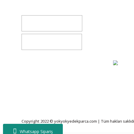
yokyokotoyedekparca@gmail.com
Değişim v
İletişim
0541 347 00 38
Bize Ulaşı
0541 347 00 38
Gizlilik S
Copyright 2022 © yokyokyedekparca.com | Tüm hakları saklıdı
Whatsapp Sipariş