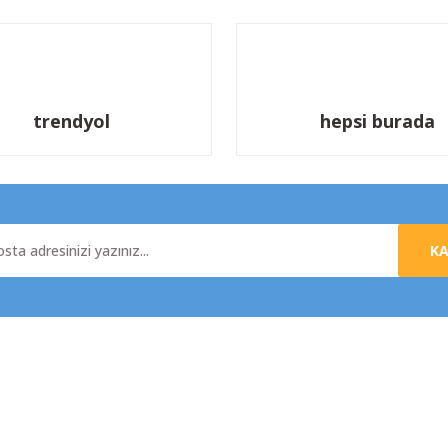
trendyol
hepsi burada
K
al
Yardım
da
Üyelik Sözleşmesi