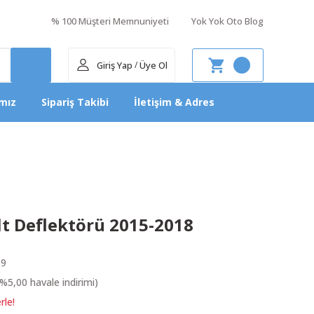
% 100 Müşteri Memnuniyeti
Yok Yok Oto Blog
Giriş Yap
Üye Ol
/
mız
Sipariş Takibi
İletişim & Adres
lt Deflektörü 2015-2018
69
%5,00 havale indirimi)
rle!