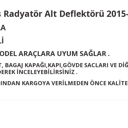
 Radyatör Alt Deflektörü 2015
AA
Lİ
 MODEL ARAÇLARA UYUM SAĞLAR .
, BAGAJ KAPAĞI,KAPI,GÖVDE SACLARI VE D
EREK İNCELEYEBİLİRSİNİZ .
INDAN KARGOYA VERİLMEDEN ÖNCE KALİTE 
Bu ürüne ilk yorumu siz yapın!
Yorum Yaz