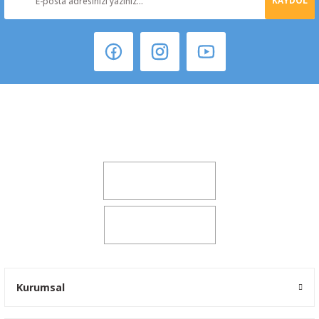
KAYDOL
Şeker Mah. 6137 Sok. No:32 Kocasinan/KAYSERİ
yokyokotoyedekparca@gmail.com
0541 347 00 38
0541 347 00 38
Kurumsal