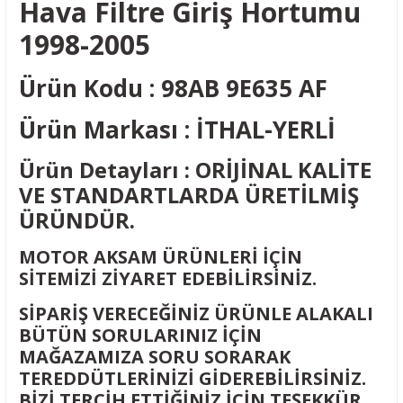
Hava Filtre Giriş Hortumu
1998-2005
Ürün Kodu : 98AB 9E635 AF
Ürün Markası : İTHAL-YERLİ
Ürün Detayları : ORİJİNAL KALİTE
VE STANDARTLARDA ÜRETİLMİŞ
ÜRÜNDÜR.
MOTOR AKSAM ÜRÜNLERİ İÇİN
SİTEMİZİ ZİYARET EDEBİLİRSİNİZ.
SİPARİŞ VERECEĞİNİZ ÜRÜNLE ALAKALI
BÜTÜN SORULARINIZ İÇİN
MAĞAZAMIZA SORU SORARAK
TEREDDÜTLERİNİZİ GİDEREBİLİRSİNİZ.
BİZİ TERCİH ETTİĞİNİZ İÇİN TEŞEKKÜR