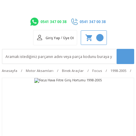
0541 347 00 38
0541 347 00 38
Giriş Yap
/
Üye Ol
Anasayfa
Motor Aksamları
Binek Araçlar
Focus
1998-2005