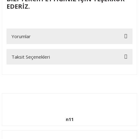
EDERİZ.
Yorumlar
Taksit Seçenekleri
Bu ürüne ilk yorumu siz yapın!
Yorum Yaz
n11