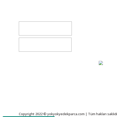
Kocasinan/KAYSERİ
Hakkımz
yokyokotoyedekparca@gmail.com
Değişim v
İletişim
0541 347 00 38
Bize Ulaşı
0541 347 00 38
Gizlilik S
Copyright 2022 © yokyokyedekparca.com | Tüm hakları saklıdı