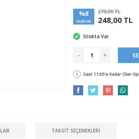
270,00 TL
%8
248,00 TL
indirim
Stokta Var
-
+
SE
Saat 11:00'a Kadar Olan Sip
LAR
TAKSIT SEÇENEKLERI