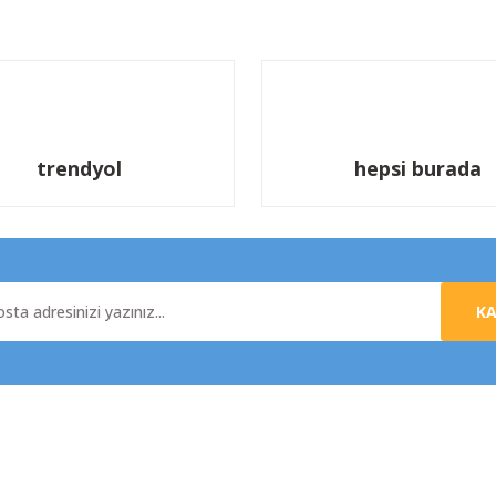
Yorum Yaz
trendyol
hepsi burada
K
al
Yardım