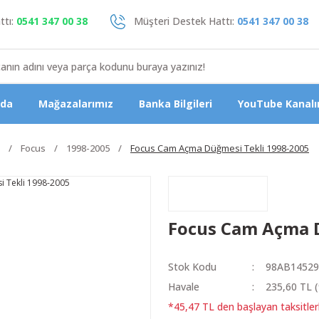
tı:
0541 347 00 38
Müşteri Destek Hattı:
0541 347 00 38
zda
Mağazalarımız
Banka Bilgileri
YouTube Kanalı
Focus
1998-2005
Focus Cam Açma Düğmesi Tekli 1998-2005
Focus Cam Açma D
Stok Kodu
98AB1452
Havale
235,60 TL (
*45,47 TL den başlayan taksitler