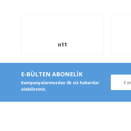
n11
E-BÜLTEN ABONELİK
Kampanyalarımızdan ilk siz haberdar
olabilirsiniz.
Kurums
Şeker Mah. 6137 Sok. No:32