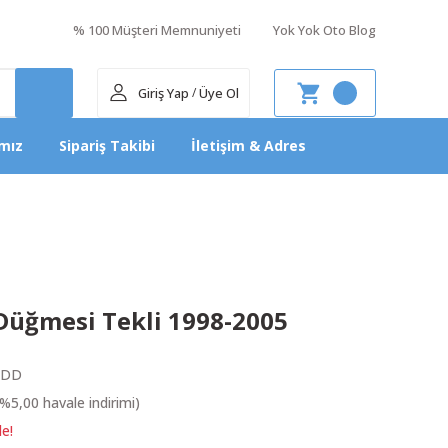
% 100 Müşteri Memnuniyeti
Yok Yok Oto Blog
Giriş Yap
Üye Ol
/
mız
Sipariş Takibi
İletişim & Adres
üğmesi Tekli 1998-2005
9DD
%5,00 havale indirimi)
le!