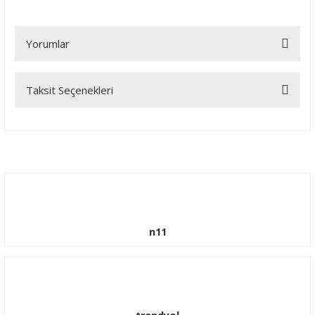
Yorumlar
Taksit Seçenekleri
Bu ürüne ilk yorumu siz yapın!
Yorum Yaz
n11