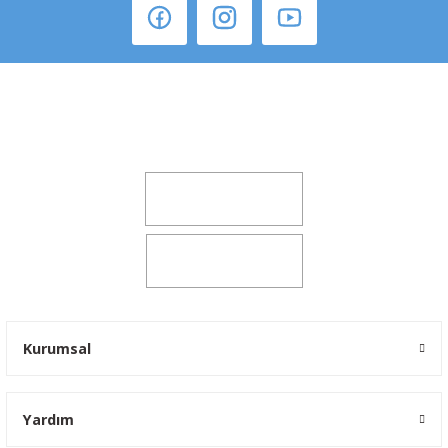
Şeker Mah. 6137 Sok. No:32 Kocasinan/KAYSERİ
yokyokotoyedekparca@gmail.com
0541 347 00 38
0541 347 00 38
Kurumsal
Yardım