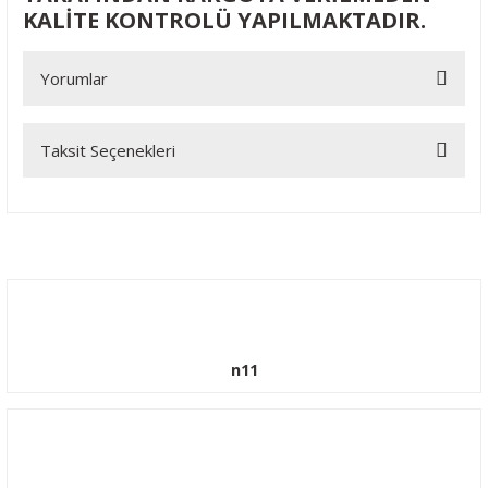
KALİTE KONTROLÜ YAPILMAKTADIR.
Yorumlar
Taksit Seçenekleri
Bu ürüne ilk yorumu siz yapın!
Yorum Yaz
n11