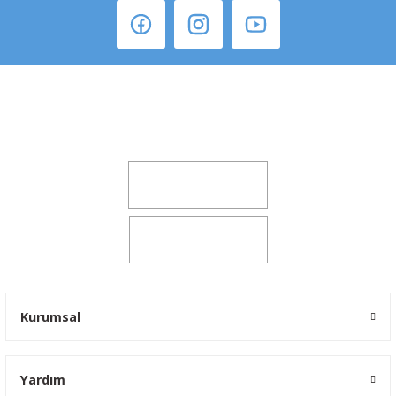
Şeker Mah. 6137 Sok. No:32 Kocasinan/KAYSERİ
yokyokotoyedekparca@gmail.com
0541 347 00 38
0541 347 00 38
Kurumsal
Yardım