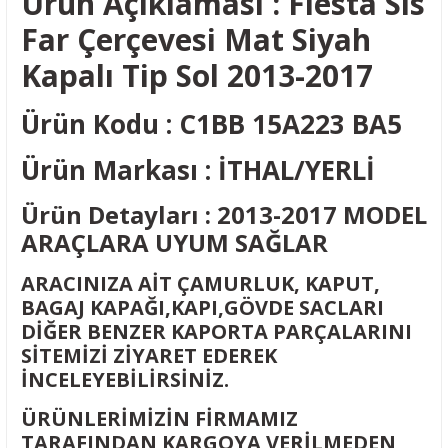
Ürün Açıklaması :
Fiesta Sis
Far Çerçevesi Mat Siyah
Kapalı Tip Sol 2013-2017
Ürün Kodu : C1BB 15A223 BA5
Ürün Markası : İTHAL/YERLİ
Ürün Detayları : 2013-2017 MODEL
ARAÇLARA UYUM SAĞLAR
ARACINIZA AİT ÇAMURLUK, KAPUT,
BAGAJ KAPAĞI,KAPI,GÖVDE SACLARI
DİĞER BENZER KAPORTA PARÇALARINI
SİTEMİZİ ZİYARET EDEREK
İNCELEYEBİLİRSİNİZ.
ÜRÜNLERİMİZİN FİRMAMIZ
TARAFINDAN KARGOYA VERİLMEDEN