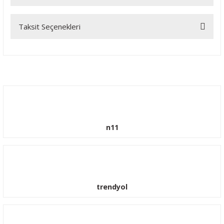
Taksit Seçenekleri
Bu ürüne ilk yorumu siz yapın!
Yorum Yaz
n11
trendyol