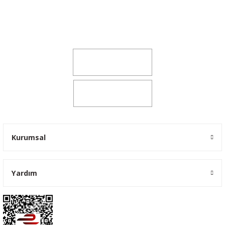
Şeker Mah. 6137 Sok. No:32 Kocasinan/KAYSERİ
yokyokotoyedekparca@gmail.com
0541 347 00 38
0541 347 00 38
Kurumsal
Yardım