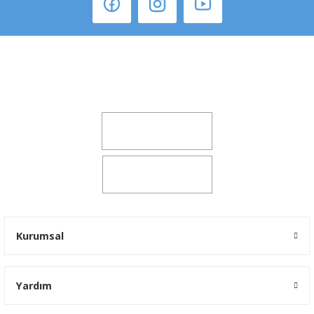
Şeker Mah. 6137 Sok. No:32 Kocasinan/KAYSERİ
yokyokotoyedekparca@gmail.com
0541 347 00 38
0541 347 00 38
Kurumsal
Yardım