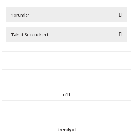
Yorumlar
Taksit Seçenekleri
Bu ürüne ilk yorumu siz yapın!
Yorum Yaz
n11
trendyol