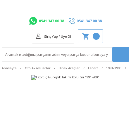
0541 347 00 38
0541 347 00 38
Giriş Yap
/
Üye Ol
Anasayfa
Oto Aksesuarlar
Binek Araçlar
Escort
1991-1995