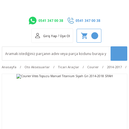
0541 347 00 38
0541 347 00 38
Giriş Yap
/
Üye Ol
Anasayfa
Oto Aksesuarlar
Ticari Araçlar
Courier
2014-2017