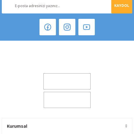
KAYDOL
Şeker Mah. 6137 Sok. No:32 Kocasinan/KAYSERİ
yokyokotoyedekparca@gmail.com
0541 347 00 38
0541 347 00 38
Kurumsal