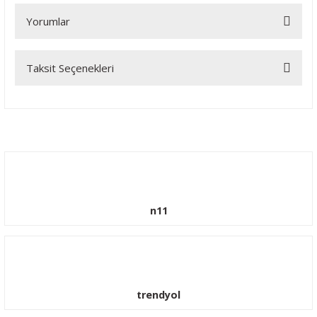
Yorumlar
Taksit Seçenekleri
Bu ürüne ilk yorumu siz yapın!
Yorum Yaz
n11
trendyol