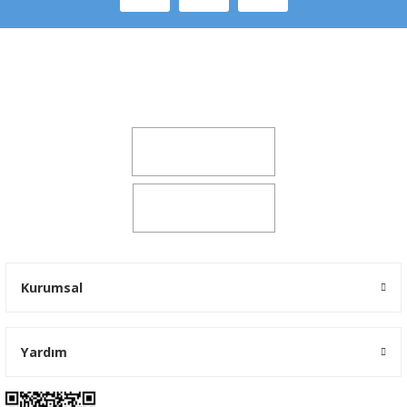
Şeker Mah. 6137 Sok. No:32 Kocasinan/KAYSERİ
yokyokotoyedekparca@gmail.com
0541 347 00 38
0541 347 00 38
Kurumsal
Yardım