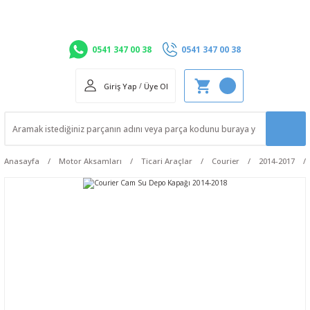
0541 347 00 38
0541 347 00 38
Giriş Yap
/
Üye Ol
Anasayfa
Motor Aksamları
Ticari Araçlar
Courier
2014-2017