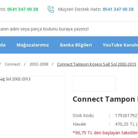
tı:
0541 347 00 38
Müşteri Destek Hattı:
0541 347 00 38
zda
Mağazalarımız
Banka Bilgileri
YouTube Kanalı
Connect
2002-2008
Connect Tampon Köşesi Sağ Sol 2002-2013
Connect Tampon K
Stok Kodu
179261792
Havale
470,25 TL (
*90,75 TL den başlayan taksitler