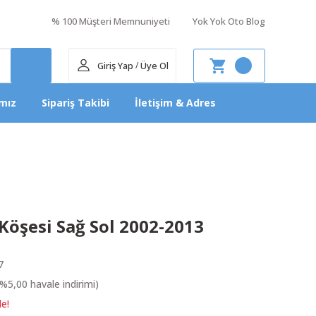
% 100 Müşteri Memnuniyeti
Yok Yok Oto Blog
Giriş Yap
Üye Ol
/
mız
Sipariş Takibi
İletişim & Adres
öşesi Sağ Sol 2002-2013
7
%5,00 havale indirimi)
le!