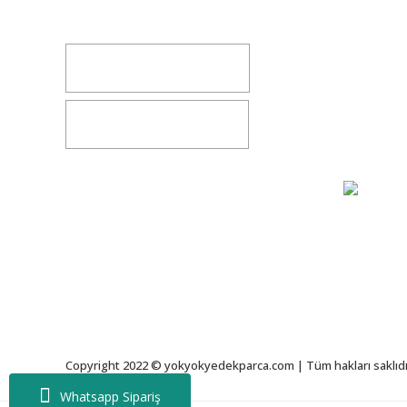
yokyokotoyedekparca@gmail.com
Değişim v
İletişim
0541 347 00 38
Bize Ulaşı
0541 347 00 38
Gizlilik S
Copyright 2022 © yokyokyedekparca.com | Tüm hakları saklıdı
Whatsapp Sipariş