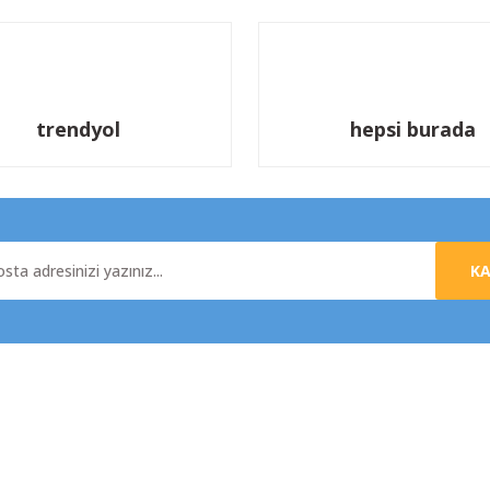
trendyol
hepsi burada
K
al
Yardım
da
Üyelik Sözleşmesi