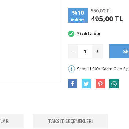
550,00 TL
%10
495,00 TL
indirim
Stokta Var
-
+
SE
Saat 11:00'a Kadar Olan Sip
LAR
TAKSIT SEÇENEKLERI