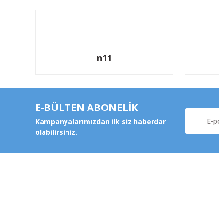
n11
E-BÜLTEN ABONELİK
Kampanyalarımızdan ilk siz haberdar
olabilirsiniz.
Kurums
Şeker Mah. 6137 Sok. No:32
Kocasinan/KAYSERİ
Hakkımz