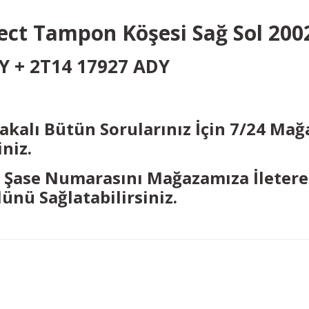
ect Tampon Köşesi Sağ Sol 200
DY + 2T14 17927 ADY
li
lakalı Bütün Sorularınız İçin 7/24 Ma
niz.
n Şase Numarasını Mağazamıza İletere
nü Sağlatabilirsiniz.
Bu ürüne ilk yorumu siz yapın!
Yorum Yaz