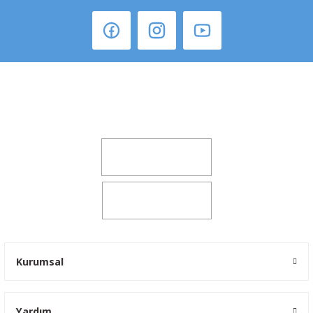
Şeker Mah. 6137 Sok. No:32 Kocasinan/KAYSERİ
yokyokotoyedekparca@gmail.com
0541 347 00 38
0541 347 00 38
Kurumsal
Yardım