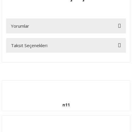
Yorumlar
Taksit Seçenekleri
Bu ürüne ilk yorumu siz yapın!
Yorum Yaz
n11