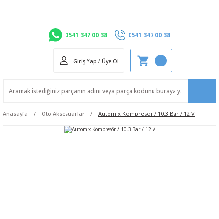
0541 347 00 38
0541 347 00 38
Giriş Yap
/
Üye Ol
Anasayfa
Oto Aksesuarlar
Automıx Kompresör / 10.3 Bar / 12 V