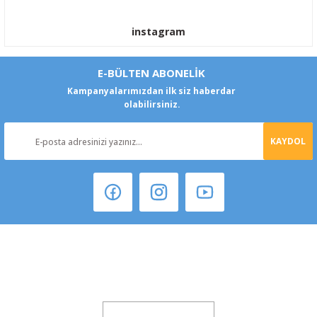
instagram
E-BÜLTEN ABONELİK
Kampanyalarımızdan ilk siz haberdar
olabilirsiniz.
KAYDOL
Ford Transit Kaput Örtüsü Maskesi Branda Yazılı 1993-2001
Şeker Mah. 6137 Sok. No:32 Kocasinan/KAYSERİ
900,00 TL
810,00 TL
yokyokotoyedekparca@gmail.com
%10