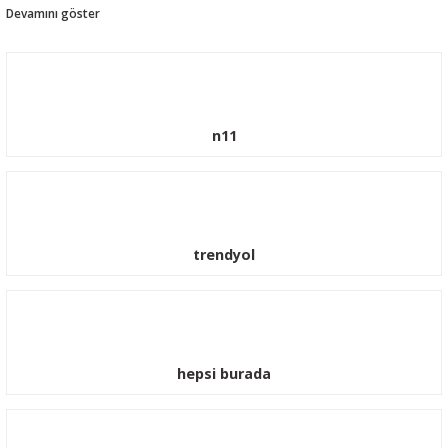
güçlenmeye devam etmektedir. Ford Araçlarınız için güvenle sitemizden sipariş
verebilrisiniz.
n11
trendyol
Transit Jant Göbeği Ve Bijon Somun Kapağı 2001-2014
650,00 TL
590,00 TL
hepsi burada
%10