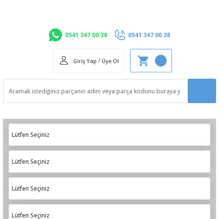
0541 347 00 38
0541 347 00 38
Giriş Yap
/
Üye Ol