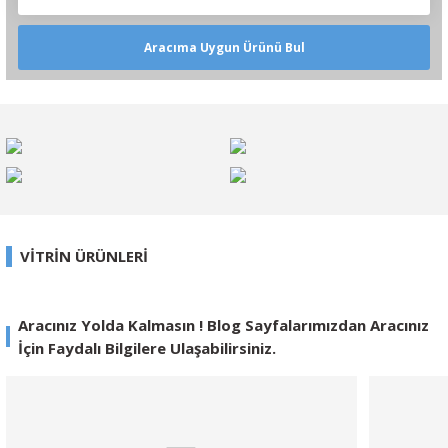
Aracıma Uygun Ürünü Bul
VİTRİN ÜRÜNLERİ
%11
Aracınız Yolda Kalmasın ! Blog Sayfalarımızdan Aracınız
Yeni
İçin Faydalı Bilgilere Ulaşabilirsiniz.