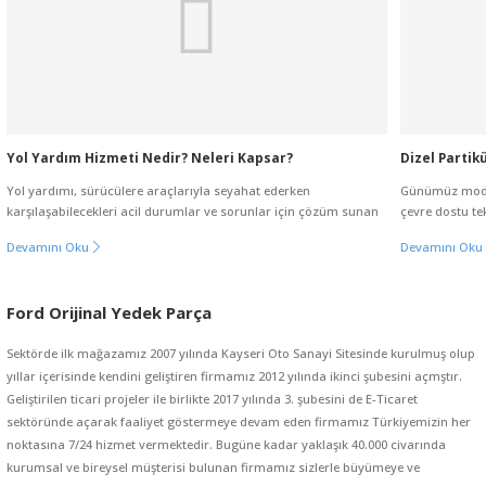
Yol Yardım Hizmeti Nedir? Neleri Kapsar?
Dizel Partikü
Yol yardımı, sürücülere araçlarıyla seyahat ederken
Günümüz moder
karşılaşabilecekleri acil durumlar ve sorunlar için çözüm sunan
çevre dostu tekn
bir hizmet türüdür. Özellikle araç arızaları, kazalar, lastik
Genellikle DPF
Devamını Oku
Devamını Oku
patlamaları, yakıt bitmesi gibi beklenmedik durumlarla
gazlarından ya
Ford Courier Fiesta B-Max Ön Fren Balatası MGA 55598 (5 Adet)
karşılaşıldığında, yol yardım hizmeti devreye girer. Bu hizmet,
salınımını eng
sürücülerin yollarına güvenle devam edebilmeleri için gereken
çevreyi korum
Ford Orijinal Yedek Parça
desteği sağlar.
çalışmasına da
4.500,00 TL
Sektörde ilk mağazamız 2007 yılında Kayseri Oto Sanayi Sitesinde kurulmuş olup
4.000,00 TL
yıllar içerisinde kendini geliştiren firmamız 2012 yılında ikinci şubesini açmştır.
Geliştirilen ticari projeler ile birlikte 2017 yılında 3. şubesini de E-Ticaret
%9
sektöründe açarak faaliyet göstermeye devam eden firmamız Türkiyemizin her
noktasına 7/24 hizmet vermektedir. Bugüne kadar yaklaşık 40.000 civarında
kurumsal ve bireysel müşterisi bulunan firmamız sizlerle büyümeye ve