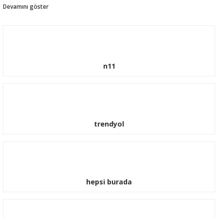
güçlenmeye devam etmektedir. Ford Araçlarınız için güvenle sitemizden sipariş
verebilrisiniz.
n11
trendyol
Transit Jant Göbeği Ve Bijon Somun Kapağı 2001-2014
650,00 TL
590,00 TL
hepsi burada
%10