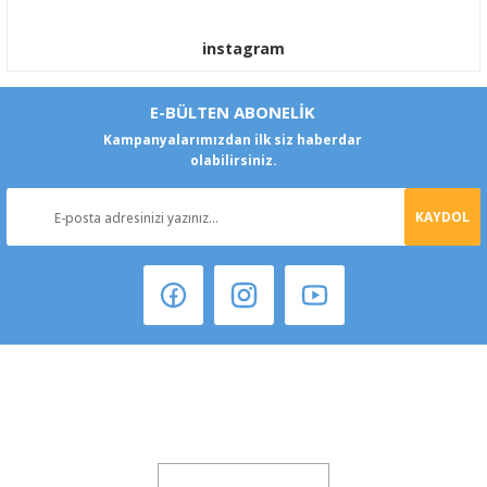
instagram
E-BÜLTEN ABONELİK
Kampanyalarımızdan ilk siz haberdar
olabilirsiniz.
KAYDOL
Ford Transit Kaput Örtüsü Maskesi Branda Yazılı 1993-2001
Şeker Mah. 6137 Sok. No:32 Kocasinan/KAYSERİ
900,00 TL
810,00 TL
yokyokotoyedekparca@gmail.com
%10