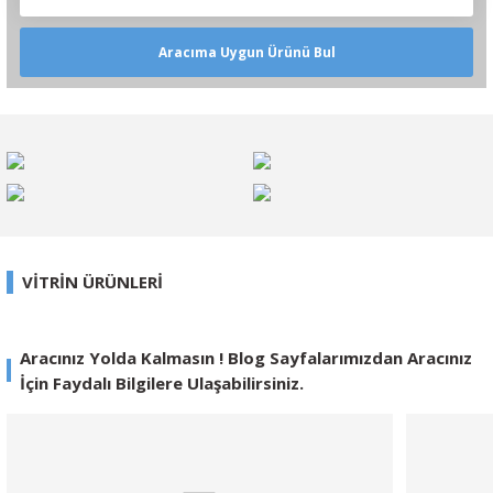
Aracıma Uygun Ürünü Bul
VİTRİN ÜRÜNLERİ
%11
Aracınız Yolda Kalmasın ! Blog Sayfalarımızdan Aracınız
Yeni
İçin Faydalı Bilgilere Ulaşabilirsiniz.