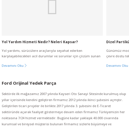
Yol Yardım Hizmeti Nedir? Neleri Kapsar?
Dizel Partikü
Yol yardımı, sürücülere araçlarıyla seyahat ederken
Günümüz moder
karşılaşabilecekleri acil durumlar ve sorunlar için çözüm sunan
çevre dostu tekn
bir hizmet türüdür. Özellikle araç arızaları, kazalar, lastik
Genellikle DPF
Devamını Oku
Devamını Oku
patlamaları, yakıt bitmesi gibi beklenmedik durumlarla
gazlarından ya
Ford Courier Fiesta B-Max Ön Fren Balatası MGA 55598 (5 Adet)
karşılaşıldığında, yol yardım hizmeti devreye girer. Bu hizmet,
salınımını eng
sürücülerin yollarına güvenle devam edebilmeleri için gereken
çevreyi korum
Ford Orijinal Yedek Parça
desteği sağlar.
çalışmasına da
4.500,00 TL
Sektörde ilk mağazamız 2007 yılında Kayseri Oto Sanayi Sitesinde kurulmuş olup
4.000,00 TL
yıllar içerisinde kendini geliştiren firmamız 2012 yılında ikinci şubesini açmştır.
Geliştirilen ticari projeler ile birlikte 2017 yılında 3. şubesini de E-Ticaret
%9
sektöründe açarak faaliyet göstermeye devam eden firmamız Türkiyemizin her
noktasına 7/24 hizmet vermektedir. Bugüne kadar yaklaşık 40.000 civarında
kurumsal ve bireysel müşterisi bulunan firmamız sizlerle büyümeye ve