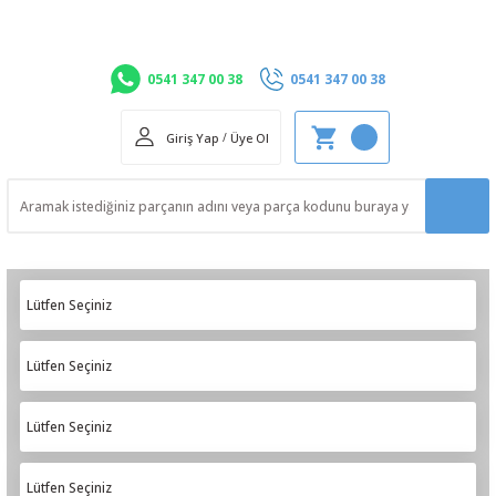
0541 347 00 38
0541 347 00 38
Giriş Yap
/
Üye Ol