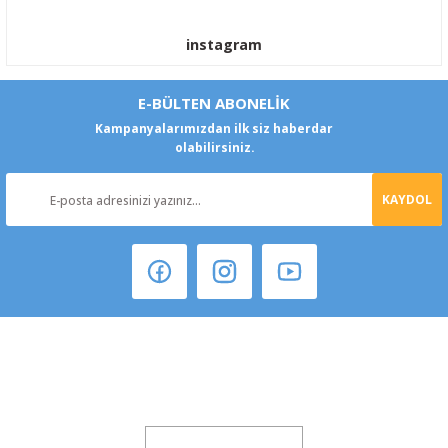
instagram
E-BÜLTEN ABONELİK
Kampanyalarımızdan ilk siz haberdar
olabilirsiniz.
KAYDOL
Ford Transit Kaput Örtüsü Maskesi Branda Yazılı 1993-2001
Şeker Mah. 6137 Sok. No:32 Kocasinan/KAYSERİ
900,00 TL
810,00 TL
yokyokotoyedekparca@gmail.com
%10