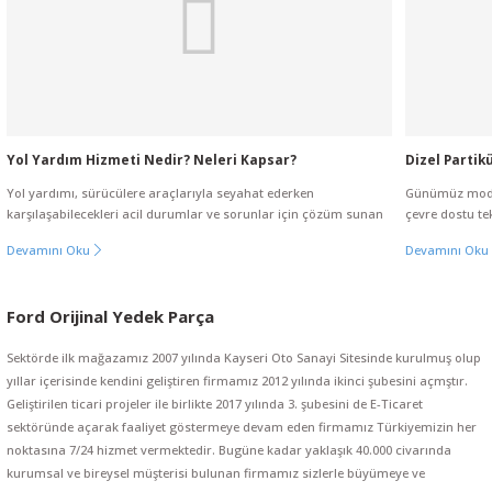
Yol Yardım Hizmeti Nedir? Neleri Kapsar?
Dizel Partikü
Yol yardımı, sürücülere araçlarıyla seyahat ederken
Günümüz moder
karşılaşabilecekleri acil durumlar ve sorunlar için çözüm sunan
çevre dostu tekn
bir hizmet türüdür. Özellikle araç arızaları, kazalar, lastik
Genellikle DPF
Devamını Oku
Devamını Oku
patlamaları, yakıt bitmesi gibi beklenmedik durumlarla
gazlarından ya
Ford Courier Fiesta B-Max Ön Fren Balatası MGA 55598 (5 Adet)
karşılaşıldığında, yol yardım hizmeti devreye girer. Bu hizmet,
salınımını eng
sürücülerin yollarına güvenle devam edebilmeleri için gereken
çevreyi korum
Ford Orijinal Yedek Parça
desteği sağlar.
çalışmasına da
4.500,00 TL
Sektörde ilk mağazamız 2007 yılında Kayseri Oto Sanayi Sitesinde kurulmuş olup
4.000,00 TL
yıllar içerisinde kendini geliştiren firmamız 2012 yılında ikinci şubesini açmştır.
Geliştirilen ticari projeler ile birlikte 2017 yılında 3. şubesini de E-Ticaret
%9
sektöründe açarak faaliyet göstermeye devam eden firmamız Türkiyemizin her
noktasına 7/24 hizmet vermektedir. Bugüne kadar yaklaşık 40.000 civarında
kurumsal ve bireysel müşterisi bulunan firmamız sizlerle büyümeye ve