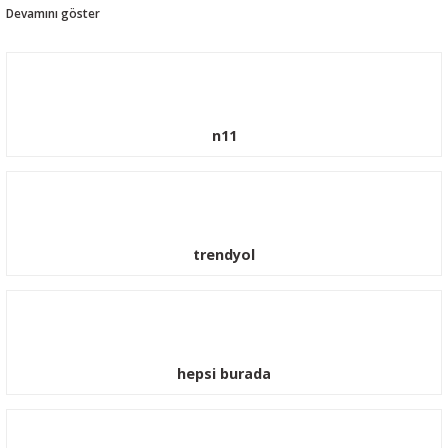
güçlenmeye devam etmektedir. Ford Araçlarınız için güvenle sitemizden sipariş
verebilrisiniz.
n11
trendyol
Transit Jant Göbeği Ve Bijon Somun Kapağı 2001-2014
650,00 TL
590,00 TL
hepsi burada
%10