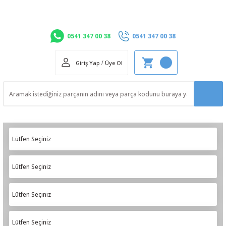
0541 347 00 38
0541 347 00 38
Giriş Yap
/
Üye Ol