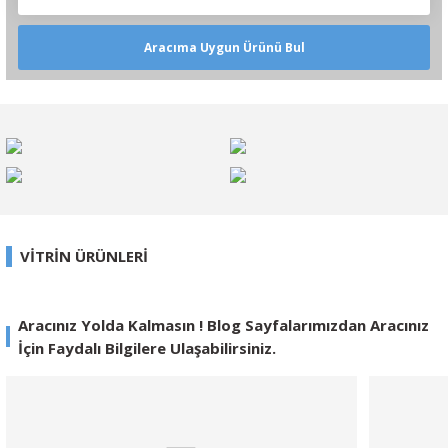
Aracıma Uygun Ürünü Bul
VİTRİN ÜRÜNLERİ
%11
Aracınız Yolda Kalmasın ! Blog Sayfalarımızdan Aracınız
Yeni
İçin Faydalı Bilgilere Ulaşabilirsiniz.